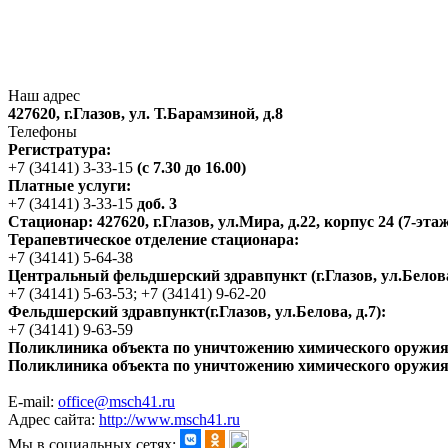
Наш адрес
427620, г.Глазов, ул. Т.Барамзиной, д.8
Телефоны
Регистратура:
+7 (34141) 3-33-15
(с 7.30 до 16.00)
Платные услуги:
+7 (34141) 3-33-15
доб. 3
Стационар: 427620, г.Глазов, ул.Мира, д.22, корпус 24 (7-эт
Терапевтическое отделение стационара:
+7 (34141) 5-64-38
Центральный фельдшерский здравпункт (г.Глазов, ул.Белова,
+7 (34141) 5-63-53; +7 (34141) 9-62-20
Фельдшерский здравпункт(г.Глазов, ул.Белова, д.7):
+7 (34141) 9-63-59
Поликлиника объекта по уничтожению химического оружия в 
Поликлиника объекта по уничтожению химического оружия в
E-mail:
office@msch41.ru
Адрес сайта:
http://www.msch41.ru
Мы в социальных сетях: