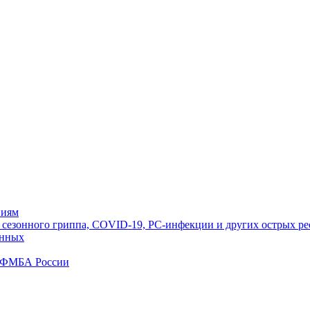
ниям
ю сезонного гриппа, COVID-19, РС-инфекции и других острых 
анных
1 ФМБА России