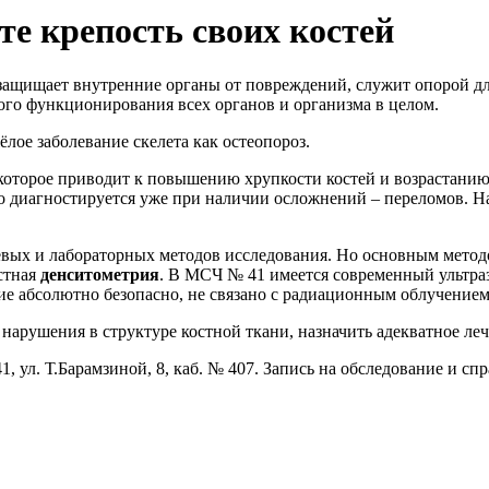
е крепость своих костей
 защищает внутренние органы от повреждений, служит опорой д
го функционирования всех органов и организма в целом.
ёлое заболевание скелета как остеопороз.
, которое приводит к повышению хрупкости костей и возрастанию
ко диагностируется уже при наличии осложнений – переломов. 
вых и лабораторных методов исследования. Но основным метод
стная
денситометрия
. В МСЧ № 41 имеется современный ультр
ие абсолютно безопасно, не связано с радиационным облучением
нарушения в структуре костной ткани, назначить адекватное леч
ул. Т.Барамзиной, 8, каб. № 407. Запись на обследование и спр