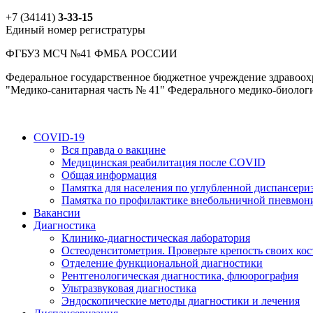
+7 (34141)
3-33-15
Единый номер регистратуры
ФГБУЗ МСЧ №41 ФМБА РОССИИ
Федеральное государственное бюджетное учреждение здравоох
"Медико-санитарная часть № 41" Федерального медико-биологи
COVID-19
Вся правда о вакцине
Медицинская реабилитация после COVID
Общая информация
Памятка для населения по углубленной диспансери
Памятка по профилактике внебольничной пневмон
Вакансии
Диагностика
Клинико-диагностическая лаборатория
Остеоденситометрия. Проверьте крепость своих кос
Отделение функциональной диагностики
Рентгенологическая диагностика, флюорография
Ультразвуковая диагностика
Эндоскопические методы диагностики и лечения