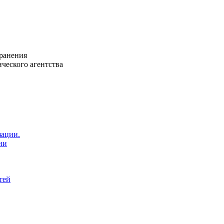
ранения
ческого агентства
зации.
ии
тей