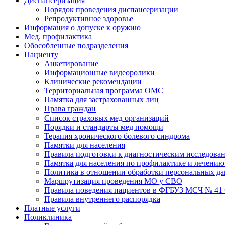
Диспансеризация
Порядок проведения диспансеризации
Репродуктивное здоровье
Информация о допуске к оружию
Мед. профилактика
Обособленные подразделения
Пациенту
Анкетирование
Информационные видеоролики
Клинические рекомендации
Территориальная программа ОМС
Памятка для застрахованных лиц
Права граждан
Список страховых мед организаций
Порядки и стандарты мед помощи
Терапия хронического болевого синдрома
Памятки для населения
Правила подготовки к диагностическим исследова
Памятка для населения по профилактике и лечени
Политика в отношении обработки персональных д
Маршрутизация проведения МО у СВО
Правила поведения пациентов в ФГБУЗ МСЧ № 4
Правила внутреннего распорядка
Платные услуги
Поликлиника